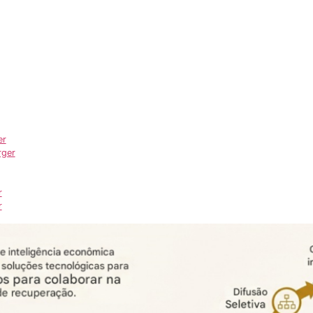
er
rger
r
r